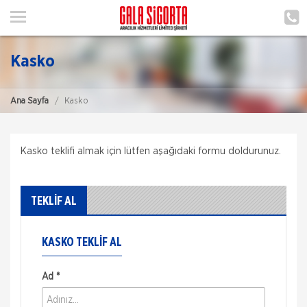
ANA SAYFA
HAKKIMIZDA
Kasko
HİZMETLERİMİZ
Ana Sayfa
Kasko
POLIÇE HATIRLAT
İLETIŞIM
Kasko teklifi almak için lütfen aşağıdaki formu doldurunuz.
ŞUBELERIMIZ
TEKLİF AL
MÜŞTERI GIRIŞI
KASKO TEKLIF AL
TEKLİF AL
Ad *