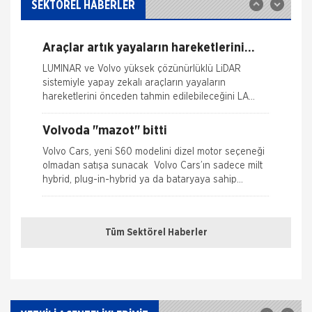
ile yayına başlamıştır. Müşterileri Sigorta Acentelerini
SEKTÖREL HABERLER
neden tercih etmeleri gerektiği konusunda
Ferdi Kaza Hasar İle İlgili Bilgiler
bilgilendiren ve Sitedeki &Uu
Araçlar artık yayaların hareketlerini
Kasko Hasar Dosyasında İstenilen Bilgiler
tahmin edebilecek
LUMINAR ve Volvo yüksek çözünürlüklü LiDAR
sistemiyle yapay zekalı araçların yayaların
Kaza Tespit Tutanağı
hareketlerini önceden tahmin edilebileceğini LA
Auto Show
Nakliye Hasarı İçin Gerekli Bilgiler
Volvoda "mazot" bitti
Volvo Cars, yeni S60 modelini dizel motor seçeneği
olmadan satışa sunacak Volvo Cars’ın sadece milt
hybrid, plug-in-hybrid ya da bataryaya sahip
elektrkli motor alternatifler
İngiltere’de 15 yıldır içinde kimsenin
ölmediği araba
Tüm Sektörel Haberler
İşte sıra dışı bir istatistik: İngiltere'de 2002 yılından
beri 50 binden fazla satmasına rağmen Volvo
XC90'ın karıştığı kazalarda aracın sürücüleri veya
yolcul
Volvo S60 ve V60 Euro NCAP
testlerinden 5 yıldız güvenlik derecesi