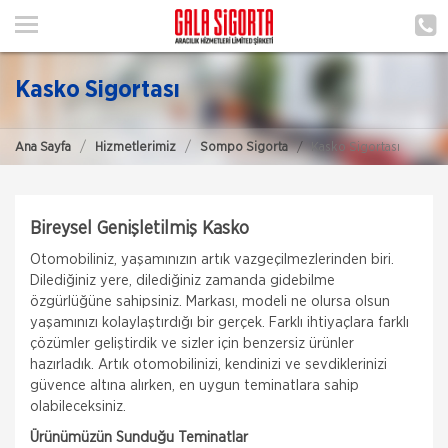
ANA SAYFA
HAKKIMIZDA
Kasko Sigortası
HİZMETLERİMİZ
Ana Sayfa
Hizmetlerimiz
Sompo Sigorta
Kasko Sigortası
POLIÇE HATIRLAT
İLETIŞIM
Bireysel Genişletilmiş Kasko
ŞUBELERIMIZ
Otomobiliniz, yaşamınızın artık vazgeçilmezlerinden biri.
Dilediğiniz yere, dilediğiniz zamanda gidebilme
MÜŞTERI GIRIŞI
özgürlüğüne sahipsiniz. Markası, modeli ne olursa olsun
yaşamınızı kolaylaştırdığı bir gerçek. Farklı ihtiyaçlara farklı
çözümler geliştirdik ve sizler için benzersiz ürünler
TEKLİF AL
hazırladık. Artık otomobilinizi, kendinizi ve sevdiklerinizi
güvence altına alırken, en uygun teminatlara sahip
olabileceksiniz.
Ürünümüzün Sunduğu Teminatlar