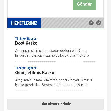
yanlış yakıt dolumuna, yolda kalmadan yaralanmaya
Gönder
kadar birçok riske karş�
Aksigorta
Trafik Sigortası
Karayolları Trafik Kanunu’na tabi olan Trafik
HİZMETLERİMİZ
Sigortası olası bir kazada bir kazada diğer araç
veya üçüncü şahıslara karşı verebileceğiniz
hasarları gü
Türkiye Sigorta
Dost Kasko
Aracınızın sizin için ne kadar değerli olduğunu
biliyoruz. Peki başınıza gelebilecek olası risklere
karşı aracınızı bütçenize uygun geniş teminat
seçenekleri i
Türkiye Sigorta
Genişletilmiş Kasko
Araç sahibi olmak kimimizin gençlik hayali, kimileri
içinse gereklilik... Sebebi her ne olursa olsun bir
aracınız varsa ve ufak da olsa bir hasara uğrarsa,
Nakliye Hasarı İçin Gerekli Bilgiler
hele bir de kasko
Türkiye Sigorta
Muafiyetli Kasko
Tüm Hizmetlerimiz
ONLİNE Dask Prim Hesaplama
"Aracıma tam koruma sağlamaya ayıracak bütçem