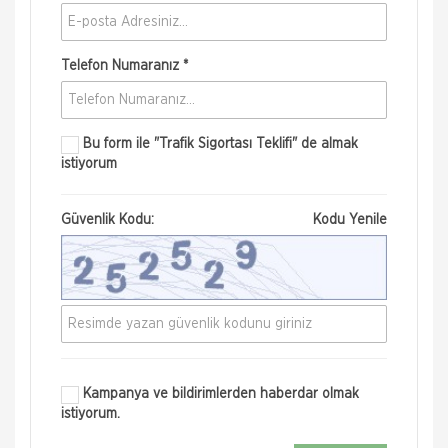
Telefon Numaranız *
Bu form ile
"Trafik Sigortası Teklifi"
de almak
istiyorum
Güvenlik Kodu:
Kodu Yenile
Aksigorta
Kasko Sigortası
Kampanya ve bildirimlerden haberdar olmak
istiyorum.
Akkasko Aksigorta Akkasko çarpışmadan
çalınmaya, selden doluya, anahtar çalınmasından