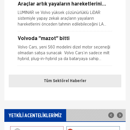
Araçlar artık yayaların hareketlerini
Kasko Hasar Dosyasında İstenilen Bilgiler
tahmin edebilecek
LUMINAR ve Volvo yüksek çözünürlüklü LiDAR
sistemiyle yapay zekalı araçların yayaların
Kaza Tespit Tutanağı
hareketlerini önceden tahmin edilebileceğini LA
Auto Show
Nakliye Hasarı İçin Gerekli Bilgiler
Volvoda "mazot" bitti
Volvo Cars, yeni S60 modelini dizel motor seçeneği
olmadan satışa sunacak Volvo Cars’ın sadece milt
hybrid, plug-in-hybrid ya da bataryaya sahip
elektrkli motor alternatifler
İngiltere’de 15 yıldır içinde kimsenin
ölmediği araba
Tüm Sektörel Haberler
İşte sıra dışı bir istatistik: İngiltere'de 2002 yılından
beri 50 binden fazla satmasına rağmen Volvo
XC90'ın karıştığı kazalarda aracın sürücüleri veya
yolcul
Volvo S60 ve V60 Euro NCAP
testlerinden 5 yıldız güvenlik derecesi
YETKİLİ ACENTELİKLERİMİZ
Yeni Volvo V60 sedan ve V60 estate, 2018 Euro
aldı
NCAP güvenlik testlerinden maksimum beş yıldız
derecesi alarak, Volvo model serisinin beş yıldız