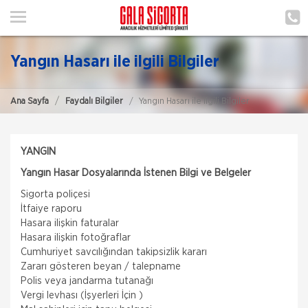
ANA SAYFA
HAKKIMIZDA
Yangın Hasarı ile ilgili Bilgiler
HİZMETLERİMİZ
Ana Sayfa
Faydalı Bilgiler
Yangın Hasarı ile ilgili Bilgiler
POLIÇE HATIRLAT
İLETIŞIM
YANGIN
ŞUBELERIMIZ
Yangın Hasar Dosyalarında İstenen Bilgi ve Belgeler
Sigorta poliçesi
MÜŞTERI GIRIŞI
İtfaiye raporu
Hasara ilişkin faturalar
Hasara ilişkin fotoğraflar
TEKLİF AL
Cumhuriyet savcılığından takipsizlik kararı
Zararı gösteren beyan / talepname
Nakliye Hasarı İçin Gerekli Bilgiler
Polis veya jandarma tutanağı
Vergi levhası (İşyerleri İçin )
ONLİNE Dask Prim Hesaplama